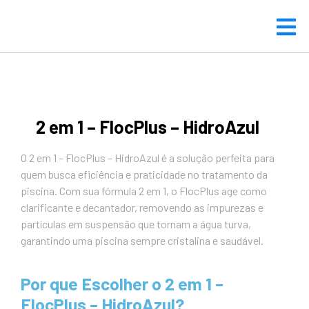
2 em 1 – FlocPlus – HidroAzul
O 2 em 1 – FlocPlus – HidroAzul é a solução perfeita para
quem busca eficiência e praticidade no tratamento da
piscina. Com sua fórmula 2 em 1, o FlocPlus age como
clarificante e decantador, removendo as impurezas e
partículas em suspensão que tornam a água turva,
garantindo uma piscina sempre cristalina e saudável.
Por que Escolher o 2 em 1 –
FlocPlus – HidroAzul?