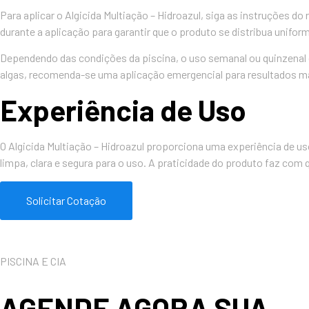
Para aplicar o Algicida Multiação – Hidroazul, siga as instruções d
durante a aplicação para garantir que o produto se distribua unifo
Dependendo das condições da piscina, o uso semanal ou quinzenal d
algas, recomenda-se uma aplicação emergencial para resultados ma
Experiência de Uso
O Algicida Multiação – Hidroazul proporciona uma experiência de u
limpa, clara e segura para o uso. A praticidade do produto faz com
Solicitar Cotação
PISCINA E CIA
AGENDE AGORA SUA