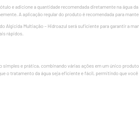
o rótulo e adicione a quantidade recomendada diretamente na água da 
rmemente. A aplicação regular do produto é recomendada para manter 
o Algicida Multiação – Hidroazul será suficiente para garantir a 
is rápidos.
so simples e prática, combinando várias ações em um único produto
 que o tratamento da água seja eficiente e fácil, permitindo que vo