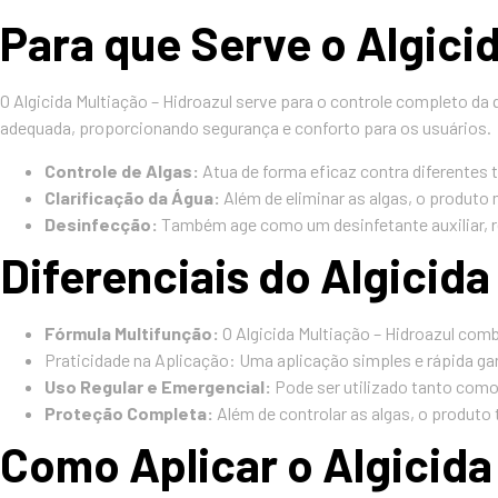
Para que Serve o Algici
O Algicida Multiação – Hidroazul serve para o controle completo da 
adequada, proporcionando segurança e conforto para os usuários.
Controle de Algas:
Atua de forma eficaz contra diferentes 
Clarificação da Água:
Além de eliminar as algas, o produto
Desinfecção:
Também age como um desinfetante auxiliar, 
Diferenciais do Algicida
Fórmula Multifunção:
O Algicida Multiação – Hidroazul com
Praticidade na Aplicação: Uma aplicação simples e rápida gar
Uso Regular e Emergencial:
Pode ser utilizado tanto como
Proteção Completa:
Além de controlar as algas, o produt
Como Aplicar o Algicida