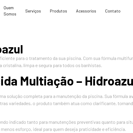
Quem
Serviços
Produtos
Acessorios
Contato
Somos
oazul
eficiente para o tratamento da sua piscina. Com sua fórmula multif
cristalina, limpa e segura para todos os banhistas.
ida Multiação – Hidroazu
ca uma solução completa para a manutenção da piscina. Sua fórmula
utras variedades, o produto também atua como clarificante, tornand
de, sendo indicado tanto para manutenções preventivas quanto para 
enos esforço, ideal para quem deseja praticidade e eficiência.