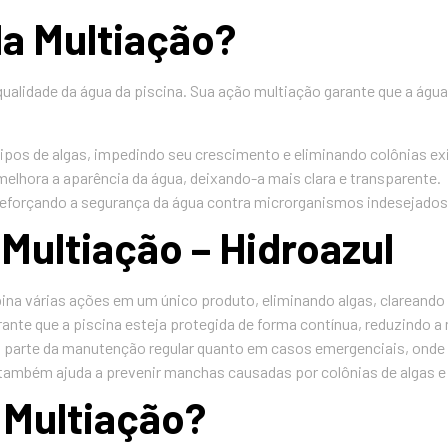
da Multiação?
qualidade da água da piscina. Sua ação multiação garante que a água
tipos de algas, impedindo seu crescimento e eliminando colônias ex
 melhora a aparência da água, deixando-a mais clara e transparente.
reforçando a segurança da água contra microrganismos indesejados
 Multiação – Hidroazul
bina várias ações em um único produto, eliminando algas, clareando
ante que a piscina esteja protegida de forma contínua, reduzindo a
 parte da manutenção regular quanto em casos emergenciais, onde há
o também ajuda a prevenir manchas causadas por colônias de algas 
 Multiação?