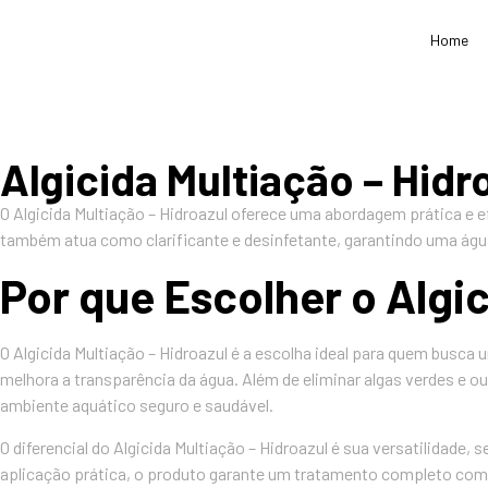
Home
Algicida Multiação – Hidr
O Algicida Multiação – Hidroazul oferece uma abordagem prática e 
também atua como clarificante e desinfetante, garantindo uma água 
Por que Escolher o Algic
O Algicida Multiação – Hidroazul é a escolha ideal para quem bus
melhora a transparência da água. Além de eliminar algas verdes e o
ambiente aquático seguro e saudável.
O diferencial do Algicida Multiação – Hidroazul é sua versatilida
aplicação prática, o produto garante um tratamento completo com m