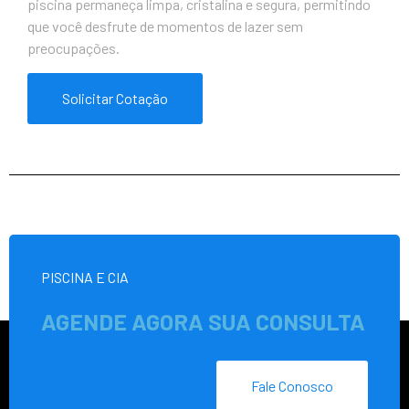
piscina permaneça limpa, cristalina e segura, permitindo
que você desfrute de momentos de lazer sem
preocupações.
Solicitar Cotação
PISCINA E CIA
AGENDE AGORA SUA CONSULTA
Fale Conosco