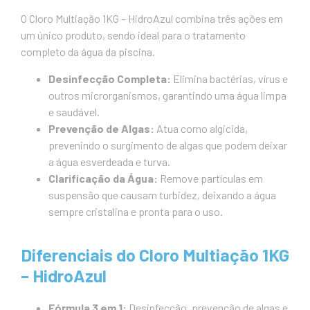
O Cloro Multiação 1KG – HidroAzul combina três ações em
um único produto, sendo ideal para o tratamento
completo da água da piscina.
Desinfecção Completa:
Elimina bactérias, vírus e
outros microrganismos, garantindo uma água limpa
e saudável.
Prevenção de Algas:
Atua como algicida,
prevenindo o surgimento de algas que podem deixar
a água esverdeada e turva.
Clarificação da Água:
Remove partículas em
suspensão que causam turbidez, deixando a água
sempre cristalina e pronta para o uso.
Diferenciais do Cloro Multiação 1KG
– HidroAzul
Fórmula 3 em 1:
Desinfecção, prevenção de algas e